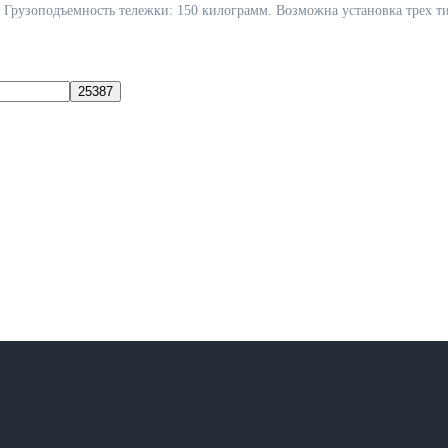
в. Грузоподъемность тележки: 150 килограмм. Возможна установка трех т