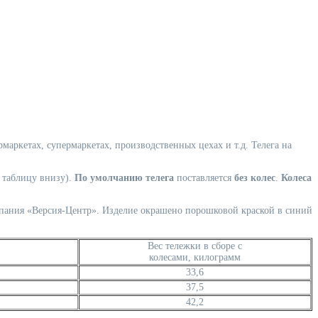
маркетах, супермаркетах, производственных цехах и т.д. Телега на
 таблицу внизу).
По умолчанию телега
поставляется
без колес
.
Колеса
мпания «Версия-Центр». Изделие окрашено порошковой краской в синий
Вес тележки в сборе с
колесами, килограмм
33,6
37,5
42,2