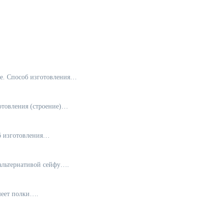
аде. Способ изготовления…
готовления (строение)…
об изготовления…
 альтернативой сейфу….
Имеет полки….