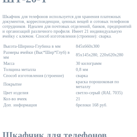
Шкафчик для телефонов используется для хранения платежных
документов, корреспонденции, ценных вещей и сотовых телефонов
сотрудников. Идеален для почтовых отделений, банков, предприятий
и организаций различного профиля. Имеет 21 индивидуальную
ячейку с ключом. Способ изготовления (строение): сварка.
Высота-Ширина-Глубина в мм
845х660х300
Размеры ячейки (Выс*Шир*Глуб) в
85х145х280, 220х620х280
мм
Масса
30 килограмм
Толщина металла
0,8 мм
Способ изготовления (строение)
сварка
краска порошоковая по
Покрытие
металлу
Цвет изделия
светло-серый (RAL 7035)
Кол-во ячеек
21
Доп. информация
брелоки 168 руб.
Шкафчик для телефонов