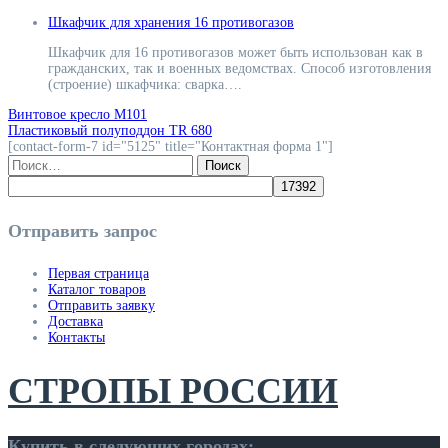
Шкафчик для хранения 16 противогазов
Шкафчик для 16 противогазов может быть использован как в
гражданских, так и военных ведомствах. Способ изготовления
(строение) шкафчика: сварка….
Навигация
Винтовое кресло М101
Пластиковый полуподдон TR 680
[contact-form-7 id="5125" title="Контактная форма 1"]
по
Найти:
записям
Отправить запрос
Первая страница
Каталог товаров
Отправить заявку
Доставка
Контакты
СТРОПЫ РОССИИ
Купить в следующих городах: