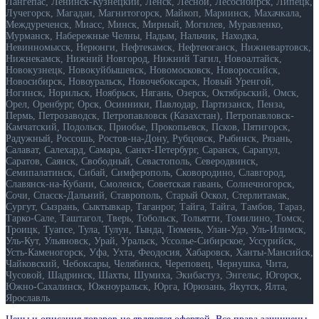
Лангепас, Ленинск-Кузнецкий, Ленск, Лесной, Лесосибирск, Липецк,
Лучегорск, Магадан, Магнитогорск, Майкоп, Мариинск, Махачкала,
Междуреченск, Миасс, Минск, Мирный, Могилев, Муравленко,
Мурманск, Набережные Челны, Надым, Нальчик, Находка,
Невинномысcк, Нерюнги, Нефтекамск, Нефтеюганск, Нижневартовск,
Нижнекамск, Нижний Новгород, Нижний Тагил, Новоалтайск,
Новокузнецк, Новокуйбышевск, Новомосковск, Новороссийск,
Новосибирск, Новоуральск, Новочебоксарск, Новый Уренгой,
Ногинск, Норильск, Ноябрьск, Нягань, Озерск, Октябрьский, Омск,
Орел, Оренбург, Орск, Осинники, Павлодар, Партизанск, Пенза,
Пермь, Петрозаводск, Петропавловск (Казахстан), Петропавловск-
Камчатский, Подольск, Приобье, Прокопьевск, Псков, Пятигорск,
Радужный, Россошь, Ростов-на-Дону, Рубцовск, Рыбинск, Рязань,
Салават, Салехард, Самара, Санкт-Петербург, Саранск, Сарапул,
Саратов, Саянск, Свободный, Севастополь, Северодвинск,
Семипалатинск, Сибай, Симферополь, Сковородино, Славгород,
Славянск-на-Кубани, Смоленск, Советская гавань, Солнечногорск,
Сочи, Спасск-Дальний, Ставрополь, Старый Оскол, Стерлитамак,
Сургут, Сызрань, Сыктывкар, Таганрог, Тайга, Тайга, Тамбов, Тараз,
Тарко-Сале, Таштагол, Тверь, Тобольск, Тольятти, Томилино, Томск,
Троицк, Туапсе, Тула, Тулун, Тында, Тюмень, Улан-Удэ, Уль-Илимск,
Уль-Кут, Ульяновск, Урай, Уральск, Уссолье-Сибирское, Уссурийск,
Усть-Каменогорск, Уфа, Ухта, Феодосия, Хабаровск, Ханты-Мансийск,
Чайковский, Чебоксары, Челябинск, Череповец, Чернушка, Чита,
Чусовой, Шадринск, Шахты, Шумиха, Экибастуз, Энгельс, Югорск,
Южно-Сахалинск, Южноуральск, Юрга, Юрюзань, Якутск, Ялта,
Ярославль