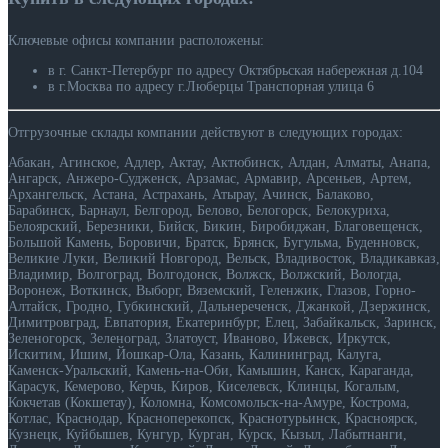
Ключевые офисы компании расположены:
в г. Санкт-Петербург по адресу Октябрьская набережная д.104
в г.Москва по адресу г.Люберцы Транспорная улица 6
Отгрузочные склады компании действуют в следующих городах:
Абакан, Агинское, Адлер, Актау, Актюбинск, Алдан, Алматы, Анапа,
Ангарск, Анжеро-Судженск, Арзамас, Армавир, Арсеньев, Артем,
Архангельск, Астана, Астрахань, Атырау, Ачинск, Балаково,
Барабинск, Барнаул, Белгород, Белово, Белогорск, Белокуриха,
Белоярский, Березники, Бийск, Бикин, Биробиджан, Благовещенск,
Большой Камень, Боровичи, Братск, Брянск, Бугульма, Буденновск,
Великие Луки, Великий Новгород, Вельск, Владивосток, Владикавказ,
Владимир, Волгоград, Волгодонск, Волжск, Волжский, Вологда,
Воронеж, Воткинск, Выборг, Вяземский, Геленжик, Глазов, Горно-
Алтайск, Гродно, Губкинский, Дальнереченск, Джанкой, Дзержинск,
Димитровград, Евпатория, Екатеринбург, Елец, Забайкальск, Заринск,
Зеленогорск, Зеленоград, Златоуст, Иваново, Ижевск, Иркутск,
Искитим, Ишим, Йошкар-Ола, Казань, Калининград, Калуга,
Каменск-Уральский, Камень-на-Оби, Камышин, Канск, Караганда,
Карасук, Кемерово, Керчь, Киров, Киселевск, Клинцы, Когалым,
Кокчетав (Кокшетау), Коломна, Комсомольск-на-Амуре, Кострома,
Котлас, Краснодар, Красноперекопск, Краснотурьинск, Красноярск,
Кузнецк, Куйбышев, Кунгур, Курган, Курск, Кызыл, Лабытнанги,