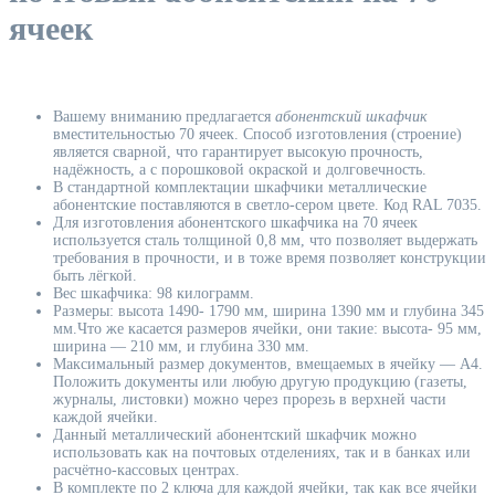
ячеек
Вашему вниманию предлагается
абонентский шкафчик
вместительностью 70 ячеек. Способ изготовления (строение)
является сварной, что гарантирует высокую прочность,
надёжность, а с порошковой окраской и долговечность.
В стандартной комплектации шкафчики металлические
абонентские поставляются в светло-сером цвете. Код RAL 7035.
Для изготовления абонентского шкафчика на 70 ячеек
используется сталь толщиной 0,8 мм, что позволяет выдержать
требования в прочности, и в тоже время позволяет конструкции
быть лёгкой.
Вес шкафчика: 98 килограмм.
Размеры: высота 1490- 1790 мм, ширина 1390 мм и глубина 345
мм.Что же касается размеров ячейки, они такие: высота- 95 мм,
ширина — 210 мм, и глубина 330 мм.
Максимальный размер документов, вмещаемых в ячейку — А4.
Положить документы или любую другую продукцию (газеты,
журналы, листовки) можно через прорезь в верхней части
каждой ячейки.
Данный металлический абонентский шкафчик можно
использовать как на почтовых отделениях, так и в банках или
расчётно-кассовых центрах.
В комплекте по 2 ключа для каждой ячейки, так как все ячейки