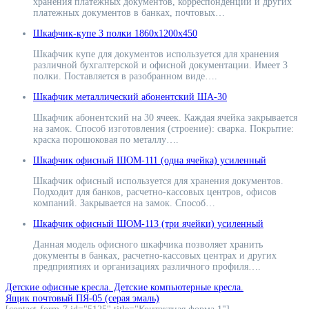
хранения платежных документов, корреспонденции и других
платежных документов в банках, почтовых…
Шкафчик-купе 3 полки 1860х1200х450
Шкафчик купе для документов используется для хранения
различной бухгалтерской и офисной документации. Имеет 3
полки. Поставляется в разобранном виде….
Шкафчик металлический абонентский ША-30
Шкафчик абонентский на 30 ячеек. Каждая ячейка закрывается
на замок. Способ изготовления (строение): сварка. Покрытие:
краска порошоковая по металлу….
Шкафчик офисный ШОМ-111 (одна ячейка) усиленный
Шкафчик офисный используется для хранения документов.
Подходит для банков, расчетно-кассовых центров, офисов
компаний. Закрывается на замок. Способ…
Шкафчик офисный ШОМ-113 (три ячейки) усиленный
Данная модель офисного шкафчика позволяет хранить
документы в банках, расчетно-кассовых центрах и других
предприятиях и организациях различного профиля….
Навигация
Детские офисные кресла. Детские компьютерные кресла.
Ящик почтовый ПЯ-05 (серая эмаль)