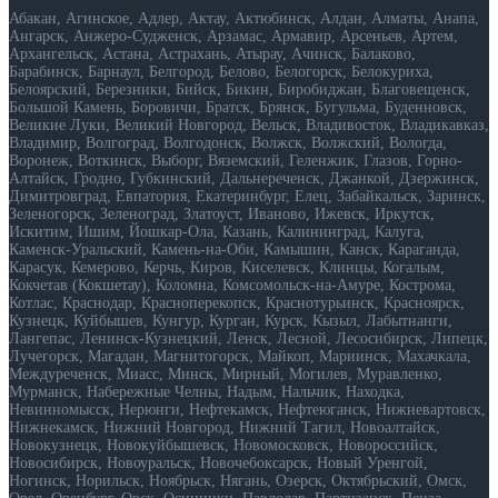
Абакан, Агинское, Адлер, Актау, Актюбинск, Алдан, Алматы, Анапа,
Ангарск, Анжеро-Судженск, Арзамас, Армавир, Арсеньев, Артем,
Архангельск, Астана, Астрахань, Атырау, Ачинск, Балаково,
Барабинск, Барнаул, Белгород, Белово, Белогорск, Белокуриха,
Белоярский, Березники, Бийск, Бикин, Биробиджан, Благовещенск,
Большой Камень, Боровичи, Братск, Брянск, Бугульма, Буденновск,
Великие Луки, Великий Новгород, Вельск, Владивосток, Владикавказ,
Владимир, Волгоград, Волгодонск, Волжск, Волжский, Вологда,
Воронеж, Воткинск, Выборг, Вяземский, Геленжик, Глазов, Горно-
Алтайск, Гродно, Губкинский, Дальнереченск, Джанкой, Дзержинск,
Димитровград, Евпатория, Екатеринбург, Елец, Забайкальск, Заринск,
Зеленогорск, Зеленоград, Златоуст, Иваново, Ижевск, Иркутск,
Искитим, Ишим, Йошкар-Ола, Казань, Калининград, Калуга,
Каменск-Уральский, Камень-на-Оби, Камышин, Канск, Караганда,
Карасук, Кемерово, Керчь, Киров, Киселевск, Клинцы, Когалым,
Кокчетав (Кокшетау), Коломна, Комсомольск-на-Амуре, Кострома,
Котлас, Краснодар, Красноперекопск, Краснотурьинск, Красноярск,
Кузнецк, Куйбышев, Кунгур, Курган, Курск, Кызыл, Лабытнанги,
Лангепас, Ленинск-Кузнецкий, Ленск, Лесной, Лесосибирск, Липецк,
Лучегорск, Магадан, Магнитогорск, Майкоп, Мариинск, Махачкала,
Междуреченск, Миасс, Минск, Мирный, Могилев, Муравленко,
Мурманск, Набережные Челны, Надым, Нальчик, Находка,
Невинномысcк, Нерюнги, Нефтекамск, Нефтеюганск, Нижневартовск,
Нижнекамск, Нижний Новгород, Нижний Тагил, Новоалтайск,
Новокузнецк, Новокуйбышевск, Новомосковск, Новороссийск,
Новосибирск, Новоуральск, Новочебоксарск, Новый Уренгой,
Ногинск, Норильск, Ноябрьск, Нягань, Озерск, Октябрьский, Омск,